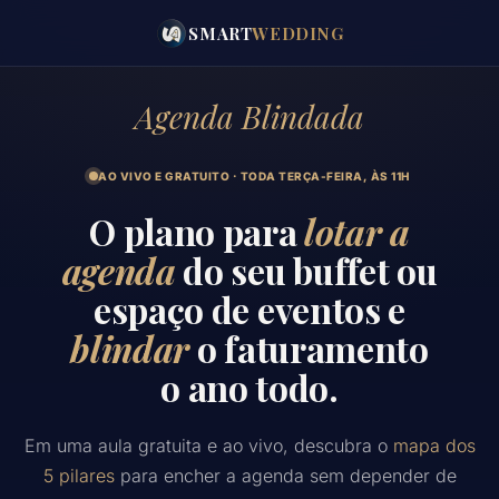
SMART
WEDDING
Agenda Blindada
AO VIVO E GRATUITO ·
TODA TERÇA-FEIRA
, ÀS
11H
O plano para
lotar a
agenda
do seu buffet ou
espaço de eventos e
blindar
o faturamento
o ano todo.
Em uma aula gratuita e ao vivo, descubra o
mapa dos
5 pilares
para encher a agenda sem depender de